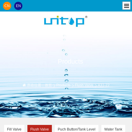
CN
EN
Products
所在位置：
首页
Products
Flush Valve
A31-22
Fill Valve
Flush Valve
Puch Button/Tank Level
Water Tank