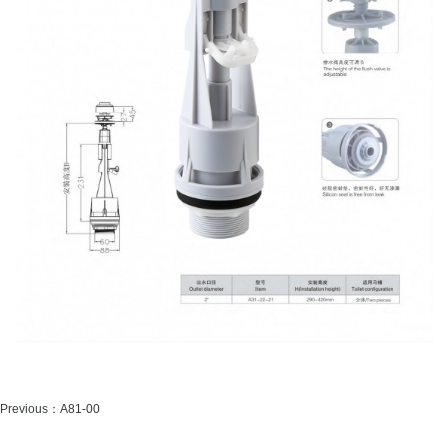
Previous：
A81-00